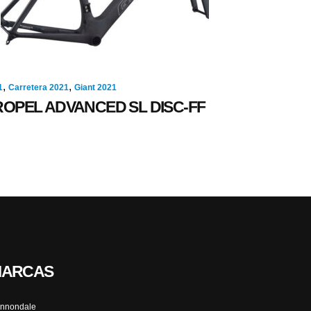
,
,
1
Carretera 2021
Giant 2021
ROPEL ADVANCED SL DISC-FF
ARCAS
nnondale