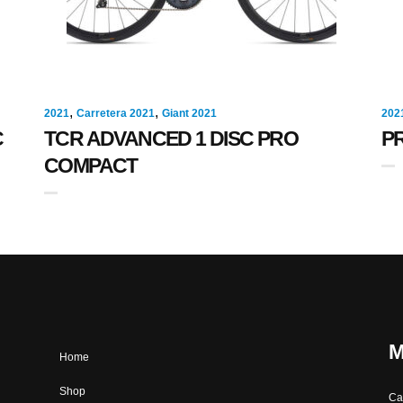
,
,
2021
Carretera 2021
Giant 2021
202
C
TCR ADVANCED 1 DISC PRO
P
COMPACT
M
Home
Shop
Ca