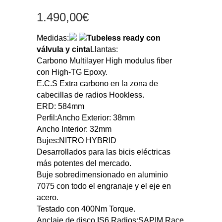
1.490,00
€
Medidas:
Tubeless ready con
válvula y cinta
Llantas:
Carbono Multilayer High modulus fiber
con High‐TG Epoxy.
E.C.S Extra carbono en la zona de
cabecillas de radios Hookless.
ERD: 584mm
Perfil:Ancho Exterior: 38mm
Ancho Interior: 32mm
Bujes:NITRO HYBRID
Desarrollados para las bicis eléctricas
más potentes del mercado.
Buje sobredimensionado en aluminio
7075 con todo el engranaje y el eje en
acero.
Testado con 400Nm Torque.
Anclaje de disco IS6.Radios:SAPIM Race