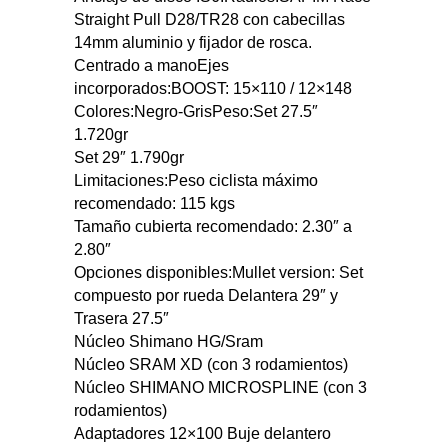
Straight Pull D28/TR28 con cabecillas
14mm aluminio y fijador de rosca.
Centrado a manoEjes
incorporados:BOOST: 15×110 / 12×148
Colores:Negro-GrisPeso:Set 27.5″
1.720gr
Set 29″ 1.790gr
Limitaciones:Peso ciclista máximo
recomendado: 115 kgs
Tamaño cubierta recomendado: 2.30″ a
2.80″
Opciones disponibles:Mullet version: Set
compuesto por rueda Delantera 29″ y
Trasera 27.5″
Núcleo Shimano HG/Sram
Núcleo SRAM XD (con 3 rodamientos)
Núcleo SHIMANO MICROSPLINE (con 3
rodamientos)
Adaptadores 12×100 Buje delantero