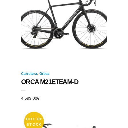
,
Carretera
Orbea
ORCA M21ETEAM-D
4.599,00
€
OUT OF
STOCK