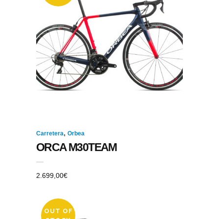
,
Carretera
Orbea
ORCA M30TEAM
2.699,00
€
OUT OF