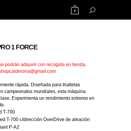
0
PRO 1 FORCE
se podrán adquirir con recogida en tienda,
– shopcalderona@gmail.com
emente rápida. Diseñada para triatletas
s en campeonatos mundiales, esta máquina
clase. Experimenta un rendimiento extremo en
ir.
d T-700
ed T-700 c/dirección OverDrive de aleación
iant P-A2