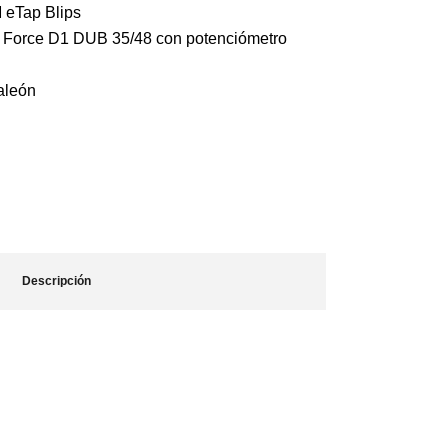
 eTap Blips
M Force D1 DUB 35/48 con potenciómetro
aleón
Descripción