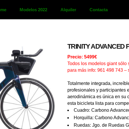
ome
Modelos 2022
Alquiler
Contacta
TRINITY ADVANCED 
Precio: 5499€
Todos los modelos giant sólo 
para más info: 961 498 743 
Totalmente integrada, increíbl
profesionales y participante
aerodinámica es única en su 
esta bicicleta lista para compet
Cuadro: Carbono Advance
Horquilla: Carbono Advanc
Ruedas: Jgo. de Ruedas G