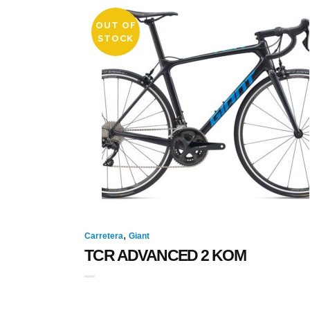
OUT OF
STOCK
,
Carretera
Giant
TCR ADVANCED 2 KOM