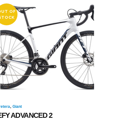
OUT OF
STOCK
,
retera
Giant
EFY ADVANCED 2