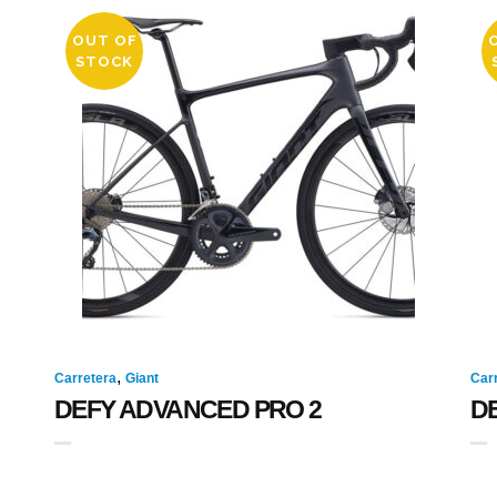
OUT OF
STOCK
,
Carretera
Giant
Car
DEFY ADVANCED PRO 2
D