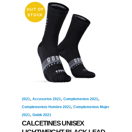
OUT OF
STOCK
,
,
,
2021
Accesorios 2021
Complementos 2021
,
Complementos Hombre 2021
Complementos Mujer
,
2021
Gobik 2021
CALCETINES UNISEX