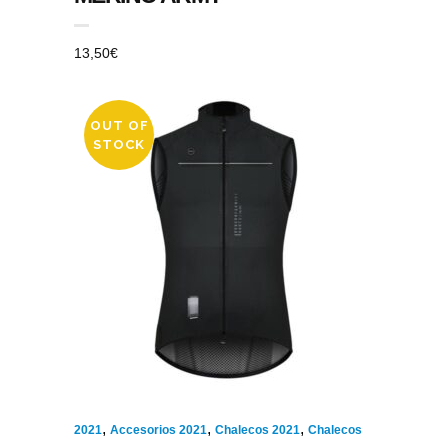
13,50
€
OUT OF
STOCK
,
,
,
2021
Accesorios 2021
Chalecos 2021
Chalecos