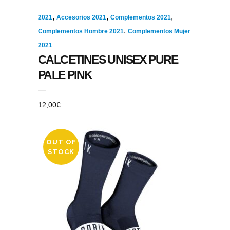
,
,
,
2021
Accesorios 2021
Complementos 2021
,
Complementos Hombre 2021
Complementos Mujer
2021
CALCETINES UNISEX PURE
PALE PINK
12,00
€
OUT OF
STOCK