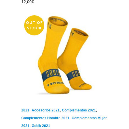
12,00
€
OUT OF
STOCK
,
,
,
2021
Accesorios 2021
Complementos 2021
,
Complementos Hombre 2021
Complementos Mujer
,
2021
Gobik 2021