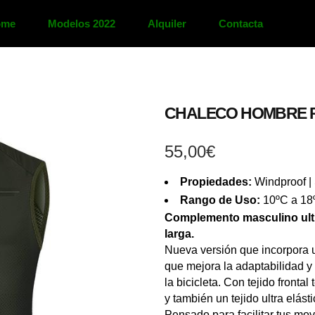
ome
Modelos 2022
Alquiler
Contacta
CHALECO HOMBRE P
55,00
€
Propiedades:
Windproof |
Rango de Uso:
10ºC a 1
Complemento masculino ultra
larga.
Nueva versión que incorpora u
que mejora la adaptabilidad y
la bicicleta. Con tejido frontal
y también un tejido ultra elásti
Pensado para facilitar tus movi