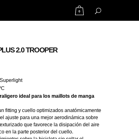
0
LUS 2.0 TROOPER
 Superlight
8ºC
ligero ideal para los maillots de manga
n fitting y cuello optimizados anatómicamente
 el ajuste para una mejor aerodinámica sobre
 texturizado que favorece la disipación del aire
co en la parte posterior del cuello.
mientos sobre la bicicleta sin soltar el